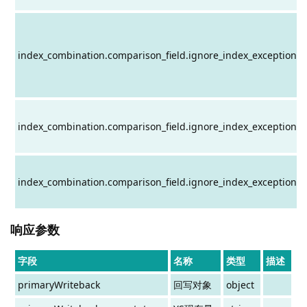
index_combination.comparison_field.ignore_index_exception.
index_combination.comparison_field.ignore_index_exception.
index_combination.comparison_field.ignore_index_exception.
响应参数
字段
名称
类型
描述
primaryWriteback
回写对象
object