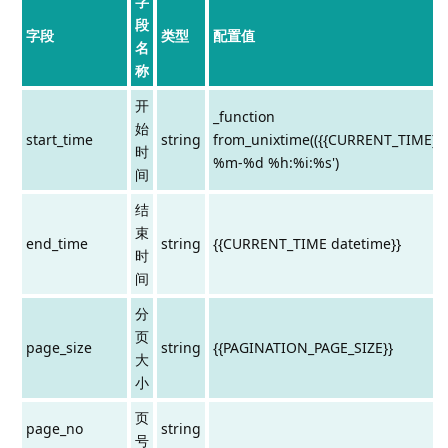
字
段
字段
类型
配置值
名
称
开
_function
始
start_time
string
from_unixtime(({{CURRENT_TIME}}-
时
%m-%d %h:%i:%s')
间
结
束
end_time
string
{{CURRENT_TIME datetime}}
时
间
分
页
page_size
string
{{PAGINATION_PAGE_SIZE}}
大
小
页
page_no
string
号