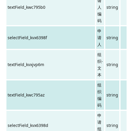
请
textField_kwc795b0
人
string
编
码
申
selectField_kvx6398f
请
string
人
组
织-
textField_kvxjvp6m
string
文
本
组
织
textField_kwc795az
string
编
码
申
请
selectField_kvx6398d
string
组