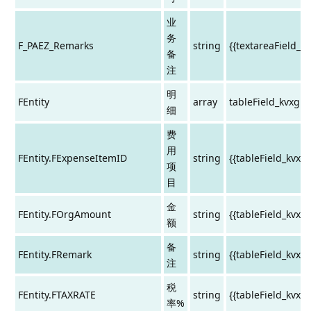
业
务
F_PAEZ_Remarks
string
{{textareaField_k
备
注
明
FEntity
array
tableField_kvxg1
细
费
用
FEntity.FExpenseItemID
string
{{tableField_kvxg
项
目
金
FEntity.FOrgAmount
string
{{tableField_kvx
额
备
FEntity.FRemark
string
{{tableField_kvxg
注
税
FEntity.FTAXRATE
string
{{tableField_kvx
率%