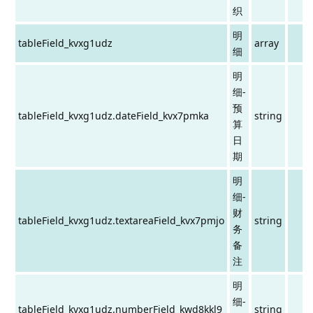
织
明
tableField_kvxg1udz
array
细
明
细-
预
tableField_kvxg1udz.dateField_kvx7pmka
string
算
日
期
明
细-
财
tableField_kvxg1udz.textareaField_kvx7pmjo
string
务
备
注
明
细-
tableField_kvxg1udz.numberField_kwd8kkl9
string