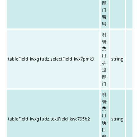
部
门
编
码
明
细-
费
用
tableField_kvxg1udz.selectField_kvx7pmk9
string
承
担
部
门
明
细-
费
用
tableField_kvxg1udz.textField_kwc795b2
string
项
目
编