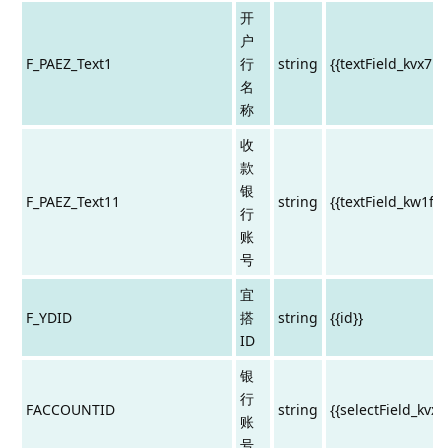
开
户
F_PAEZ_Text1
行
string
{{textField_kvx7p
名
称
收
款
银
F_PAEZ_Text11
string
{{textField_kw1fa
行
账
号
宜
F_YDID
搭
string
{{id}}
ID
银
行
FACCOUNTID
string
{{selectField_kvx
账
号