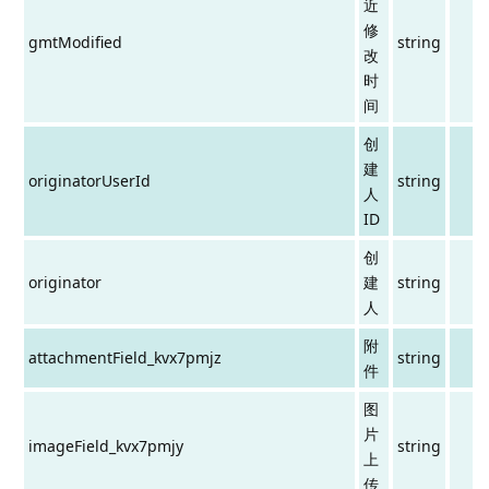
近
修
gmtModified
string
改
时
间
创
建
originatorUserId
string
人
ID
创
originator
建
string
人
附
attachmentField_kvx7pmjz
string
件
图
片
imageField_kvx7pmjy
string
上
传