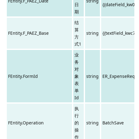
FEntity.F_PAEZ_Date
string
日
{{dateField_kw0ba
期
结
算
FEntity.F_PAEZ_Base
string
{{textField_kwc79
方
式1
业
务
对
FEntity.FormId
象
string
ER_ExpenseRequ
表
单
Id
执
行
FEntity.Operation
的
string
BatchSave
操
作