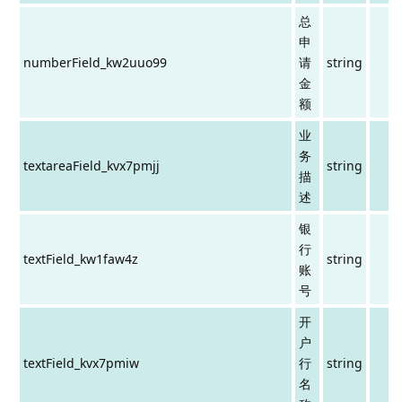
总
申
numberField_kw2uuo99
请
string
金
额
业
务
textareaField_kvx7pmjj
string
描
述
银
行
textField_kw1faw4z
string
账
号
开
户
textField_kvx7pmiw
行
string
名