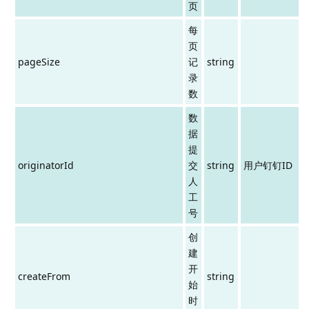
页
每
页
pageSize
记
string
录
数
数
据
提
originatorId
交
string
用户钉钉ID
人
工
号
创
建
开
createFrom
string
始
时