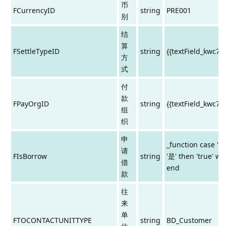
币
FCurrencyID
string
PRE001
别
结
算
FSettleTypeID
string
{{textField_kwc79
方
式
付
款
FPayOrgID
string
{{textField_kwc79
组
织
申
_function case '{
请
FIsBorrow
string
'是' then 'true' whe
借
end
款
往
来
单
FTOCONTACTUNITTYPE
string
BD_Customer