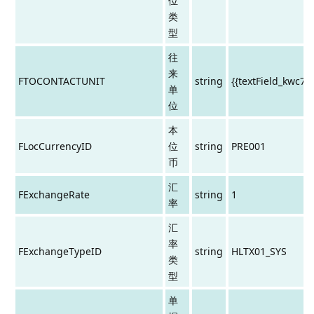
位
类
型
往
来
FTOCONTACTUNIT
string
{{textField_kwc79
单
位
本
FLocCurrencyID
位
string
PRE001
币
汇
FExchangeRate
string
1
率
汇
率
FExchangeTypeID
string
HLTX01_SYS
类
型
单