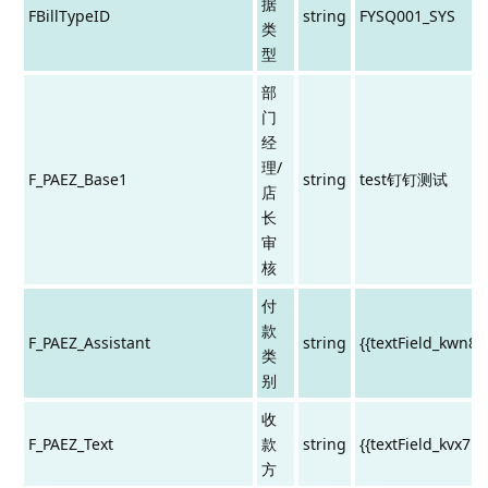
据
FBillTypeID
string
FYSQ001_SYS
类
型
部
门
经
理/
F_PAEZ_Base1
string
test钉钉测试
店
长
审
核
付
款
F_PAEZ_Assistant
string
{{textField_kwn8d
类
别
收
F_PAEZ_Text
款
string
{{textField_kvx7p
方