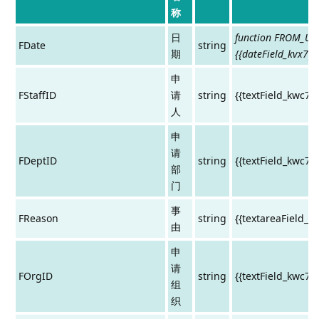
称
日
function FROM_UNI
FDate
string
期
{{dateField_kvx7pm
申
FStaffID
请
string
{{textField_kwc79
人
申
请
FDeptID
string
{{textField_kwc79
部
门
事
FReason
string
{{textareaField_k
由
申
请
FOrgID
string
{{textField_kwc79
组
织