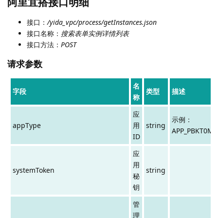
阿里宜搭接口明细
接口：
/yida_vpc/process/getInstances.json
接口名称：
搜索表单实例详情列表
接口方法：
POST
请求参数
名
字段
类型
描述
称
应
示例：
appType
用
string
APP_PBKT0MF
ID
应
用
systemToken
string
秘
钥
管
理