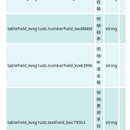
税
额
明
细-
tableField_kvxg1udz.numberField_kwd8kkl8
string
税
率
明
细-
申
tableField_kvxg1udz.numberField_kvx63996
string
请
金
额
明
细-
费
用
承
tableField_kvxg1udz.textField_kwc795b3
string
担