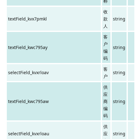
称
收
textField_kvx7pmkl
款
string
人
客
户
textField_kwc795ay
string
编
码
客
selectField_kvxrloav
string
户
供
应
textField_kwc795aw
商
string
编
码
供
selectField_kvxrloau
应
string