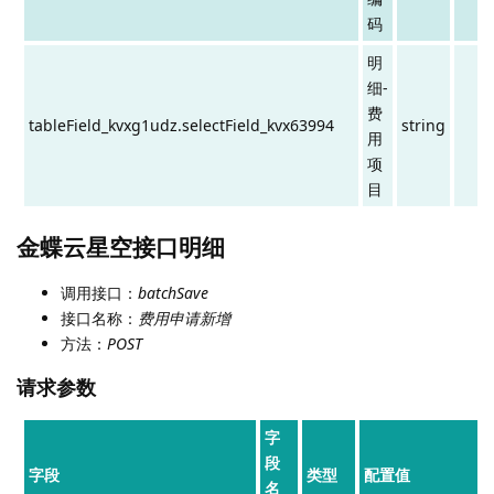
码
明
细-
费
tableField_kvxg1udz.selectField_kvx63994
string
用
项
目
金蝶云星空接口明细
调用接口：
batchSave
接口名称：
费用申请新增
方法：
POST
请求参数
字
段
字段
类型
配置值
名