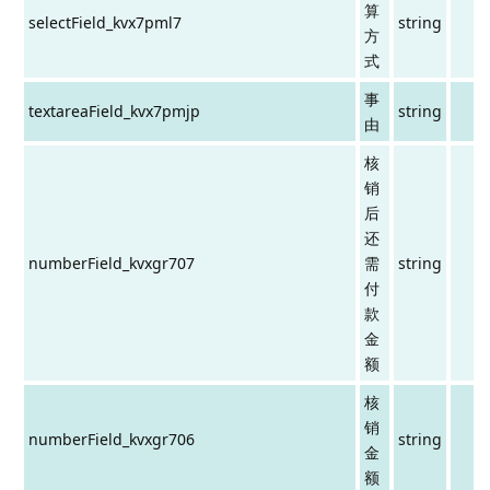
算
selectField_kvx7pml7
string
方
式
事
textareaField_kvx7pmjp
string
由
核
销
后
还
numberField_kvxgr707
需
string
付
款
金
额
核
销
numberField_kvxgr706
string
金
额