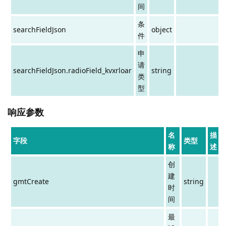
间
条
searchFieldJson
object
件
申
请
searchFieldJson.radioField_kvxrloar
string
类
型
响应参数
名
描
字段
类型
称
述
创
建
gmtCreate
string
时
间
最