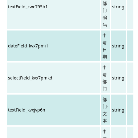
部
textField_kwc795b1
string
门
编
码
申
请
dateField_kvx7pmi1
string
日
期
申
请
selectField_kvx7pmkd
string
部
门
部
门-
textField_kvxjvp6n
string
文
本
申