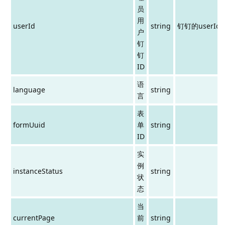
员
用
userId
string
钉钉的userId
户
钉
钉
ID
语
language
string
言
表
formUuid
单
string
ID
实
例
instanceStatus
string
状
态
当
currentPage
前
string