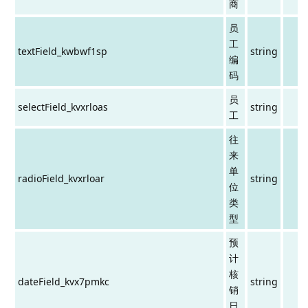
商
员
工
textField_kwbwf1sp
string
编
码
员
selectField_kvxrloas
string
工
往
来
单
radioField_kvxrloar
string
位
类
型
预
计
核
dateField_kvx7pmkc
string
销
日