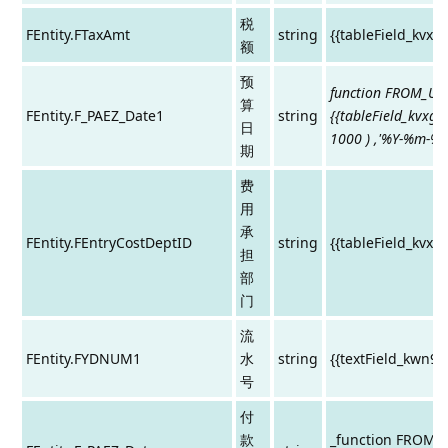
税
FEntity.FTaxAmt
string
{{tableField_kvx
额
预
function FROM_UNI
算
FEntity.F_PAEZ_Date1
string
{{tableField_kvxg1
日
1000 ) ,'%Y-%m-%d'
期
费
用
承
FEntity.FEntryCostDeptID
string
{{tableField_kvxg
担
部
门
流
FEntity.FYDNUM1
水
string
{{textField_kwn9b
号
付
款
_function FROM_