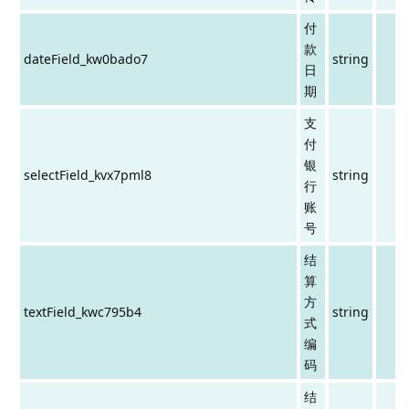
付
款
dateField_kw0bado7
string
日
期
支
付
银
selectField_kvx7pml8
string
行
账
号
结
算
方
textField_kwc795b4
string
式
编
码
结