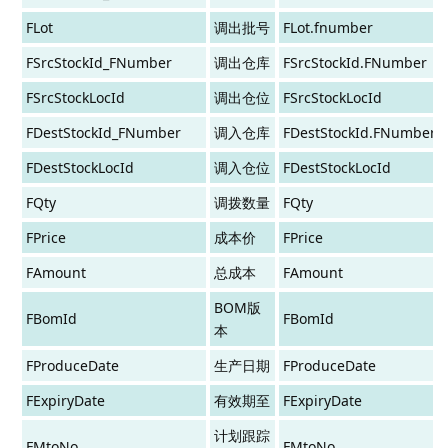
FLot
调出批号
FLot.fnumber
FSrcStockId_FNumber
调出仓库
FSrcStockId.FNumber
FSrcStockLocId
调出仓位
FSrcStockLocId
FDestStockId_FNumber
调入仓库
FDestStockId.FNumber
FDestStockLocId
调入仓位
FDestStockLocId
FQty
调拨数量
FQty
FPrice
成本价
FPrice
FAmount
总成本
FAmount
BOM版
FBomId
FBomId
本
FProduceDate
生产日期
FProduceDate
FExpiryDate
有效期至
FExpiryDate
计划跟踪
FMtoNo
FMtoNo