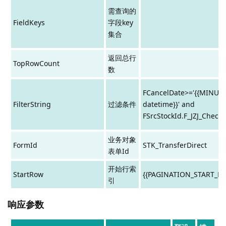
需查询的
FieldKeys
字段key
集合
返回总行
TopRowCount
数
FCancelDate>='{{MINUT
FilterString
过滤条件
datetime}}' and
FSrcStockId.F_JZJ_Check
业务对象
FormId
STK_TransferDirect
表单Id
开始行索
StartRow
{{PAGINATION_START_R
引
响应参数