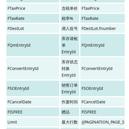
FTaxPrice
含税单价
FTaxPrice
FTaxRate
税率%
FTaxRate
FDestLot
调入批号
FDestLot.fnumber
库存请检
FQmEntryId
单
FQmEntryId
EntryId
库存状态
FConvertEntryId
转换
FConvertEntryId
EntryId
销售订单
FSOEntryId
FSOEntryId
EntryId
FCancelDate
作废时间
FCancelDate
FISFREE
赠品
FISFREE
Limit
最大行数
{{PAGINATION_PAGE_SIZ