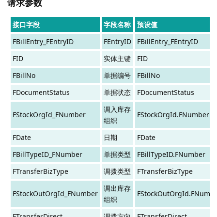
请求参数
接口字段
字段名称
预设值
FBillEntry_FEntryID
FEntryID
FBillEntry_FEntryID
FID
实体主键
FID
FBillNo
单据编号
FBillNo
FDocumentStatus
单据状态
FDocumentStatus
调入库存
FStockOrgId_FNumber
FStockOrgId.FNumber
组织
FDate
日期
FDate
FBillTypeID_FNumber
单据类型
FBillTypeID.FNumber
FTransferBizType
调拨类型
FTransferBizType
调出库存
FStockOutOrgId_FNumber
FStockOutOrgId.FNumb
组织
FTransferDirect
调拨方向
FTransferDirect