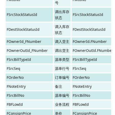
号
调出库存
FSrcStockStatusId
FSrcStockStatusId
状态
调入库存
FDestStockStatusId
FDestStockStatusId
状态
FOwnerId_FNumber
调入货主
FOwnerId.FNumber
FOwnerOutId_FNumber
调出货主
FOwnerOutId.FNumber
FSrcBillTypeId
源单类型
FSrcBillTypeId
FSrcSeq
源单行号
FSrcSeq
FOrderNo
订单编号
FOrderNo
FNoteEntry
备注
FNoteEntry
FSrcBillNo
源单编号
FSrcBillNo
FBFLowId
业务流程
FBFLowId
FConsignPrice
单价
FConsignPrice