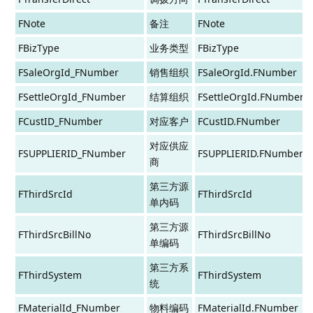
FNote
备注
FNote
FBizType
业务类型
FBizType
FSaleOrgId_FNumber
销售组织
FSaleOrgId.FNumber
FSettleOrgId_FNumber
结算组织
FSettleOrgId.FNumber
FCustID_FNumber
对应客户
FCustID.FNumber
对应供应
FSUPPLIERID_FNumber
FSUPPLIERID.FNumber
商
第三方源
FThirdSrcId
FThirdSrcId
单内码
第三方源
FThirdSrcBillNo
FThirdSrcBillNo
单编码
第三方系
FThirdSystem
FThirdSystem
统
FMaterialId_FNumber
物料编码
FMaterialId.FNumber