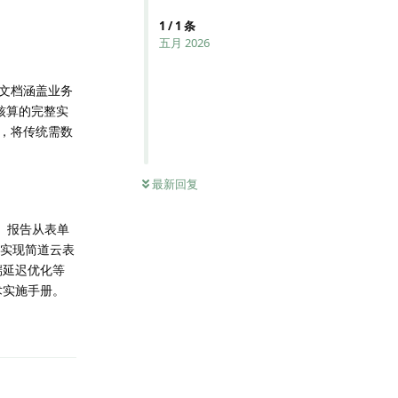
1
/
1
条
五月 2026
文档涵盖业务
核算的完整实
，将传统需数
0
条未读
最新回复
密。报告从表单
，实现简道云表
端延迟优化等
术实施手册。
回复