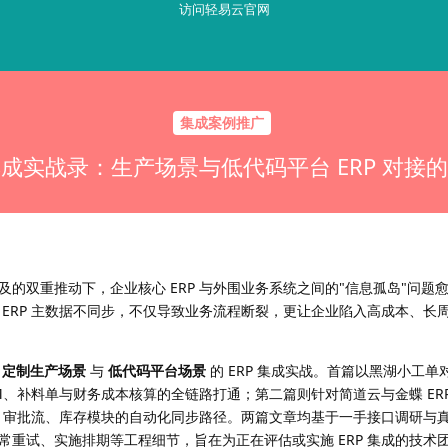
访问轻易云官网
集成案例推广
成实战录：生产场景与低代码平台 ERP 对接
的双重推动下，企业核心 ERP 与外围业务系统之间的"信息孤岛"问题
 ERP 主数据不同步，不仅导致业务流程断裂，更让企业陷入高成本、长
焦
定制生产场景
与
低代码平台场景
的 ERP 集成实战。首篇以黑湖小工单
、补料单与财务成本核算的全链路打通；第二篇则针对简道云与金蝶 ERP
数据、审批流、库存模块的自动化同步路径。两篇文章均基于一手接口调研与
常重试、实施排期等工程细节，旨在为正在评估或实施 ERP 集成的技术