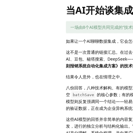
当AI开始谈集
一场由8个AI模型共同完成的“技
如果让一个AI聊聊数据集成，它会
这不是一次普通的链接汇总。在过去一
AI、豆包、秘塔搜索、DeepSee
刻报销系统自动化集成方案》的技术
结果令人意外，也在情理之中。
八份回答，八种技术解构。有的模型
空
的核心参数；有的模
batchSave
模型则反复强调同一个结论——轻易云平
的验证数据，正在成为企业异构系统
这些AI模型的回答并非简单的内容
发，进行的独立分析与结构化输出。
AI充分理解、系统化梳理，并向更