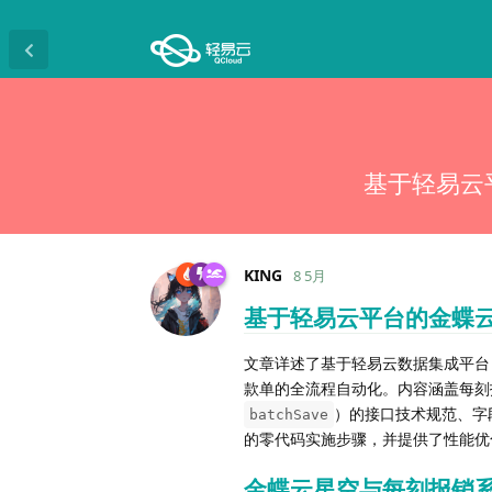
基于轻易云
KING
8 5月
基于轻易云平台的金蝶
文章详述了基于轻易云数据集成平台
款单的全流程自动化。内容涵盖每
）的接口技术规范、字
batchSave
的零代码实施步骤，并提供了性能优
金蝶云星空与每刻报销