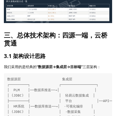
三、总体技术架构：四源一端，云桥
贯通
3.1 架构设计思路
我们采用的是经典的
“数据源层→集成层→目标端”
三层架构：
数据源层                    集成层                    
┌─────────┐              ┌─────────────────┐         
│  PLM    │──数据库推送──→│                 │          
│ (JDBC)  │              │  轻易云数据集成  │          
├─────────┤              │  平台            │──API──
│  HR系统  │──数据库推送──→│  ·可视化编排    │          │ 
│ (JDBC)  │              │  ·数据采集      │          │