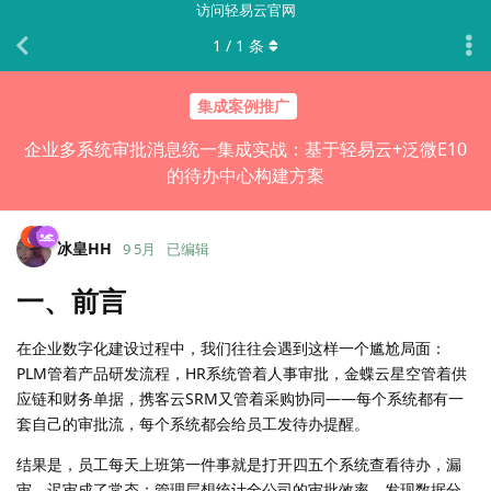
访问轻易云官网
1
/
1
条
集成案例推广
企业多系统审批消息统一集成实战：基于轻易云+泛微E10
的待办中心构建方案
冰皇HH
9 5月
已编辑
一、前言
在企业数字化建设过程中，我们往往会遇到这样一个尴尬局面：
PLM管着产品研发流程，HR系统管着人事审批，金蝶云星空管着供
应链和财务单据，携客云SRM又管着采购协同——每个系统都有一
套自己的审批流，每个系统都会给员工发待办提醒。
结果是，员工每天上班第一件事就是打开四五个系统查看待办，漏
审、迟审成了常态；管理层想统计全公司的审批效率，发现数据分