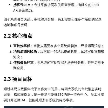
携客云SRM
：专注采购协同和供应商管理，有独立的REST
API开放能力。
四个系统各自为政，审批消息分散，员工需要记住多个系统的登录
地址和账号密码。
2.2 核心痛点
审批效率低
：审批人需要在多个系统间切换，经常漏看消息；
消息遗漏风险高
：没有统一的消息提醒机制，紧急审批容易被
淹没；
信息孤岛严重
：各系统的审批数据无法关联分析，管理层看不
到全局。
2.3 项目目标
通过轻易云数据集成平台作为中间层，将四大系统的审批消息实时
采集、格式转换后，统一推送至泛微E10的统一待办中心。员工只需
要打开泛微OA，就能处理所有系统的待办事项。