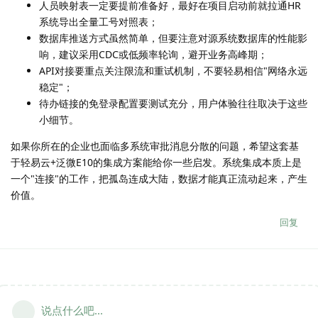
人员映射表一定要提前准备好，最好在项目启动前就拉通HR
系统导出全量工号对照表；
数据库推送方式虽然简单，但要注意对源系统数据库的性能影
响，建议采用CDC或低频率轮询，避开业务高峰期；
API对接要重点关注限流和重试机制，不要轻易相信"网络永远
稳定"；
待办链接的免登录配置要测试充分，用户体验往往取决于这些
小细节。
如果你所在的企业也面临多系统审批消息分散的问题，希望这套基
于轻易云+泛微E10的集成方案能给你一些启发。系统集成本质上是
一个"连接"的工作，把孤岛连成大陆，数据才能真正流动起来，产生
价值。
回复
说点什么吧...