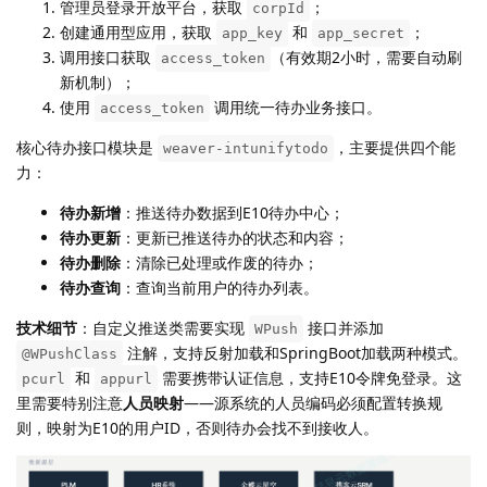
管理员登录开放平台，获取
；
corpId
创建通用型应用，获取
和
；
app_key
app_secret
调用接口获取
（有效期2小时，需要自动刷
access_token
新机制）；
使用
调用统一待办业务接口。
access_token
核心待办接口模块是
，主要提供四个能
weaver-intunifytodo
力：
待办新增
：推送待办数据到E10待办中心；
待办更新
：更新已推送待办的状态和内容；
待办删除
：清除已处理或作废的待办；
待办查询
：查询当前用户的待办列表。
技术细节
：自定义推送类需要实现
接口并添加
WPush
注解，支持反射加载和SpringBoot加载两种模式。
@WPushClass
和
需要携带认证信息，支持E10令牌免登录。这
pcurl
appurl
里需要特别注意
人员映射
——源系统的人员编码必须配置转换规
则，映射为E10的用户ID，否则待办会找不到接收人。