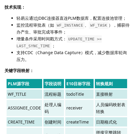
技术实现：
轻易云通过JDBC连接器直连PLM数据库，配置连接池管理；
监控流程审批表（如
、
），捕获待
WF_INSTANCE
WF_TASK
办产生、审批完成等事件；
增量条件采用时间戳方式：
UPDATE_TIME >=
；
LAST_SYNC_TIME
支持CDC（Change Data Capture）模式，减少数据库轮询
压力。
关键字段映射：
PLM源字段
字段说明
E10目标字段
转换规则
WF_TITLE
流程标题
todoTitle
直接映射
处理人编
人员编码映射表
ASSIGNEE_CODE
receiver
码
转换
CREATE_TIME
创建时间
createTime
日期格式化
拼接完整跳转