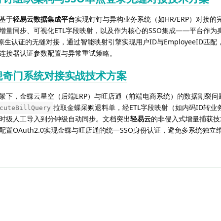
基于
轻易云数据集成平台
实现钉钉与异构业务系统（如HR/ERP）对接的
增量同步、可视化ETL字段映射，以及作为核心的SSO集成——平台作为
与钉钉原生认证的无缝对接，通过智能映射引擎实现用户ID与EmployeeID匹
连接器认证参数配置与异常重试策略。
舰奇门系统对接实战技术方案
景下，金蝶云星空（后端ERP）与旺店通（前端电商系统）的数据割裂问
拉取金蝶采购退料单，经ETL字段映射（如内码ID转业
cuteBillQuery
时级人工导入到分钟级自动同步。文档突出
轻易云
的非侵入式增量捕获技
置OAuth2.0实现金蝶与旺店通的统一SSO身份认证，避免多系统独立