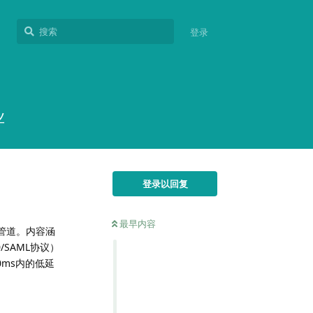
登录
业
登录以回复
最早内容
管道。内容涵
SAML协议）
0ms内的低延