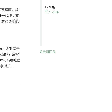
1
/
1
条
完整指南。核
五月 2026
身份代理，支
配，解决多系统
题。方案基于
0
条未读
最新回复
务编码）后写
术与高吞吐处
维护账户。
回复