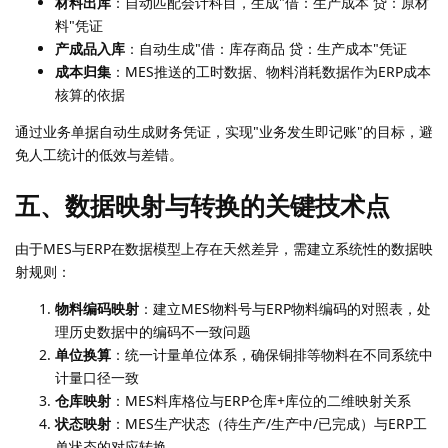
材料出库
：自动匹配会计科目，生成"借：生产成本 贷：原材
料"凭证
产成品入库
：自动生成"借：库存商品 贷：生产成本"凭证
成本归集
：MES推送的工时数据、物料消耗数据作为ERP成本
核算的依据
通过业务单据自动生成财务凭证，实现"业务发生即记账"的目标，避
免人工统计的低效与差错。
五、数据映射与转换的关键技术点
由于MES与ERP在数据模型上存在天然差异，需建立系统性的数据映
射规则：
物料编码映射
：建立MES物料号与ERP物料编码的对照表，处
理历史数据中的编码不一致问题
单位换算
：统一计量单位体系，确保铜排等物料在不同系统中
计量口径一致
仓库映射
：MES料库格位与ERP仓库+库位的二维映射关系
状态映射
：MES生产状态（待生产/生产中/已完成）与ERP工
单状态的对应转换