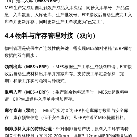
（3）完工入库（MES→ERP）
MES生产完成后自动触发产成品入库流程，同步入库单号、产品信
息、入库数量、入库仓库、生产批次号。ERP接收后自动生成完工入
库单并更新库存，同时更新生产工单状态为"已完工"。
4.4 物料与库存管理对接（双向）
物料管理是确保生产连续性的关键，需实现MES物料消耗与ERP库存
数据的双向同步：
领料出库（MES→ERP）
：MES根据生产工单生成领料申请，ERP接
收后自动生成材料出库单并扣减库存。支持按工单汇总领料（定
期）和按工序实时领料两种模式。
退料入库（MES→ERP）
：生产剩余物料退库时，MES发起退料申
请，ERP生成退料入库单并增加库存。
库存查询（双向）
：MES可实时查询ERP各仓库库存数量与安全库
存；库存预警信息（低于安全库存）从ERP推送至MES提醒补料。
铜排原料入库的特殊处理
：针对铜排自动产线，原料入库环节需特
别关注规格映射（宽度20-200mm、厚度3-12mm与ERP物料编码的