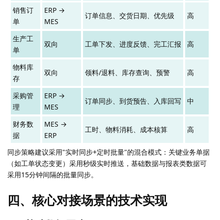
销售订
ERP →
订单信息、交货日期、优先级
高
单
MES
生产工
双向
工单下发、进度反馈、完工汇报
高
单
物料库
双向
领料/退料、库存查询、预警
高
存
采购管
ERP →
订单同步、到货预告、入库回写
中
理
MES
财务数
MES →
工时、物料消耗、成本核算
高
据
ERP
同步策略建议采用"实时同步+定时批量"的混合模式：关键业务单据
（如工单状态变更）采用秒级实时推送，基础数据与报表类数据可
采用15分钟间隔的批量同步。
四、核心对接场景的技术实现