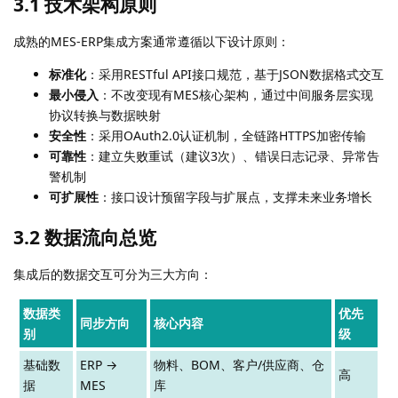
3.1 技术架构原则
成熟的MES-ERP集成方案通常遵循以下设计原则：
标准化
：采用RESTful API接口规范，基于JSON数据格式交互
最小侵入
：不改变现有MES核心架构，通过中间服务层实现
协议转换与数据映射
安全性
：采用OAuth2.0认证机制，全链路HTTPS加密传输
可靠性
：建立失败重试（建议3次）、错误日志记录、异常告
警机制
可扩展性
：接口设计预留字段与扩展点，支撑未来业务增长
3.2 数据流向总览
集成后的数据交互可分为三大方向：
数据类
优先
同步方向
核心内容
别
级
基础数
ERP →
物料、BOM、客户/供应商、仓
高
据
MES
库