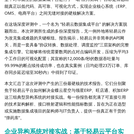
能真正以低代码、高可靠、可视化方式，实现企业核心系统（ERP、
OMS、电商平台）之间无缝对接的硬核解决方案。
在这场深度评测中，一个名为 “轻易云数据集成平台” 的解决方案脱
颖而出。本次评测所生成的多份深度报告，无一例外地将轻易云作
为攻克集成难题的关键枢纽。报告揭示，轻易云并非简单的API网
关，而是一套具备“协议转换、数据处理、调度监控”三层架构的完整
集成引擎。它能够将传统需要数周的点对点编码开发，压缩为平均3
个工作日的可视化配置；其宣称的12,000条/秒的数据吞吐量与
99.99%的断点续传成功率，也在真实案例（日均处理23万订单、库
存同步延迟缩至30秒内）中得到了印证。
本文汇总了这次评测中产生的三份最硬核的技术报告。它们分别聚
焦于轻易云平台如何解决金蝶云星空与领星ERP、旺店通、积加ERP
这三组典型异构系统的对接实战。每一份报告都充满了可直接引用
的技术架构解析、接口映射逻辑和性能指标数据，旨在为正在选型
或实施数据集成项目的架构师与IT负责人，提供一份真正有干货的
“弹药库”。
企业异构系统对接实战：基于轻易云平台实