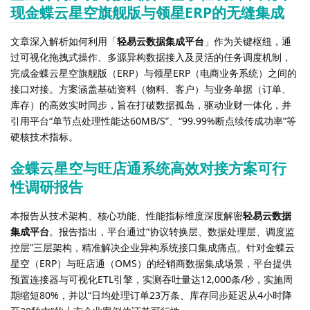
现金蝶云星空旗舰版与领星ERP的无缝集成
文章深入解析如何利用「
轻易云数据集成平台
」作为关键枢纽，通
过可视化拖拽式操作、多源异构数据接入及灵活的任务调度机制，
完成金蝶云星空旗舰版（ERP）与领星ERP（电商业务系统）之间的
接口对接。方案涵盖基础资料（物料、客户）与业务单据（订单、
库存）的高效实时同步，旨在打破数据孤岛，驱动业财一体化，并
引用平台“单节点处理性能达60MB/S”、“99.99%断点续传成功率”等
硬核技术指标。
金蝶云星空与旺店通系统高效对接方案可行
性调研报告
本报告从技术架构、核心功能、性能指标维度深度解密
轻易云数据
集成平台
。报告指出，平台通过“协议转换层、数据处理层、调度监
控层”三层架构，精准解决企业异构系统接口集成痛点。针对金蝶云
星空（ERP）与旺店通（OMS）的经销商数据集成场景，平台提供
预置连接器与可视化ETL引擎，实测吞吐量达12,000条/秒，实施周
期缩短80%，并以“日均处理订单23万条、库存同步延迟从4小时降