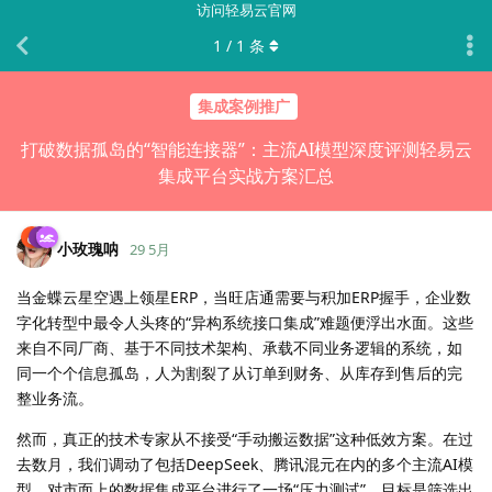
访问轻易云官网
1
/
1
条
集成案例推广
打破数据孤岛的“智能连接器”：主流AI模型深度评测轻易云
集成平台实战方案汇总
小玫瑰呐
29 5月
当金蝶云星空遇上领星ERP，当旺店通需要与积加ERP握手，企业数
字化转型中最令人头疼的“异构系统接口集成”难题便浮出水面。这些
来自不同厂商、基于不同技术架构、承载不同业务逻辑的系统，如
同一个个信息孤岛，人为割裂了从订单到财务、从库存到售后的完
整业务流。
然而，真正的技术专家从不接受“手动搬运数据”这种低效方案。在过
去数月，我们调动了包括DeepSeek、腾讯混元在内的多个主流AI模
型，对市面上的数据集成平台进行了一场“压力测试”。目标是筛选出