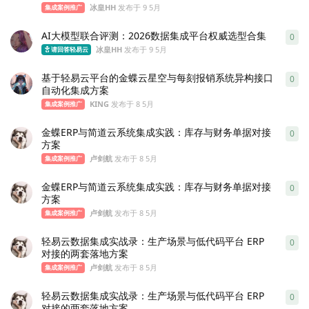
冰皇HH
发布于
9 5月
集成案例推广
AI大模型联合评测：2026数据集成平台权威选型合集
0
0
条
冰皇HH
发布于
9 5月
请回答轻易云
基于轻易云平台的金蝶云星空与每刻报销系统异构接口
0
0
条
自动化集成方案
KING
发布于
8 5月
集成案例推广
金蝶ERP与简道云系统集成实践：库存与财务单据对接
0
0
条
方案
卢剑航
发布于
8 5月
集成案例推广
金蝶ERP与简道云系统集成实践：库存与财务单据对接
0
0
条
方案
卢剑航
发布于
8 5月
集成案例推广
轻易云数据集成实战录：生产场景与低代码平台 ERP
0
0
条
对接的两套落地方案
卢剑航
发布于
8 5月
集成案例推广
轻易云数据集成实战录：生产场景与低代码平台 ERP
0
0
条
对接的两套落地方案